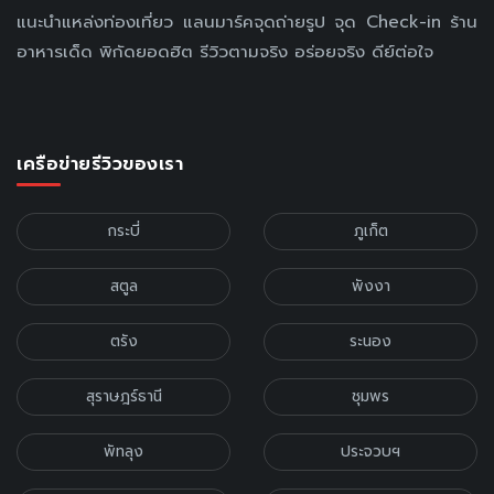
แนะนำแหล่งท่องเที่ยว แลนมาร์คจุดถ่ายรูป จุด Check-in ร้าน
อาหารเด็ด พิกัดยอดฮิต รีวิวตามจริง อร่อยจริง ดีย์ต่อใจ
เครือข่ายรีวิวของเรา
กระบี่
ภูเก็ต
สตูล
พังงา
ตรัง
ระนอง
สุราษฎร์ธานี
ชุมพร
พัทลุง
ประจวบฯ