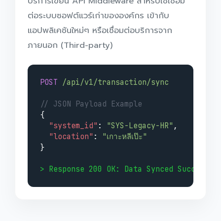
บริการเขียน API Middleware สำหรับใช้เชื่อม
ต่อระบบซอฟต์แวร์เก่าขององค์กร เข้ากับ
แอปพลิเคชันใหม่ๆ หรือเชื่อมต่อบริการจาก
ภายนอก (Third-party)
POST
/api/v1/transaction/sync
// JSON Payload Example
{
"system_id"
:
"SYS-Legacy-HR"
,
"location"
:
"เกาะหลีเป๊ะ"
}
> Response 200 OK: Data Synced Successfu