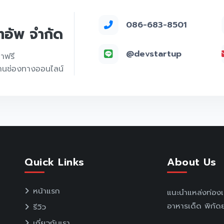
086-683-8501
์ทอัพ จำกัด
@devstartup
คาฟรี
่านช่องทางออนไลน์
Quick Links
About Us
หน้าแรก
แนะนำแหล่งท่อง
อาหารเด็ด พิกัดย
รีวิว
เกี่ยวกับเรา