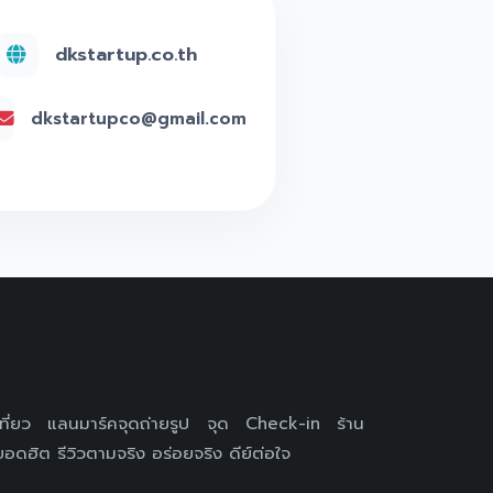
dkstartup.co.th
dkstartupco@gmail.com
เที่ยว แลนมาร์คจุดถ่ายรูป จุด Check-in ร้าน
อดฮิต รีวิวตามจริง อร่อยจริง ดีย์ต่อใจ