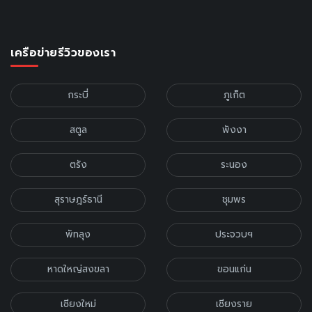
เครือข่ายรีวิวของเรา
กระบี่
ภูเก็ต
สตูล
พังงา
ตรัง
ระนอง
สุราษฎร์ธานี
ชุมพร
พัทลุง
ประจวบฯ
หาดใหญ่สงขลา
ขอนแก่น
เชียงใหม่
เชียงราย