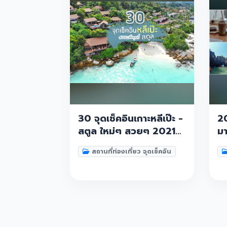
30 จุดเช็คอินเกาะหลีเป๊ะ -
20
สตูล ใหม่ๆ สวยๆ 2021
มา
ธรรมชาติ ทะเล ภูเขา บอก
หา
สถานที่ท่องเที่ยว จุดเช็คอิน
เลยว่าต้องห้ามพลาด
ไม