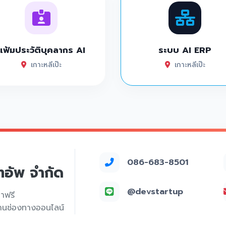
แฟ้มประวัติบุคลากร AI
ระบบ AI ERP
เกาะหลีเป๊ะ
เกาะหลีเป๊ะ
086-683-8501
์ทอัพ จำกัด
@devstartup
คาฟรี
่านช่องทางออนไลน์