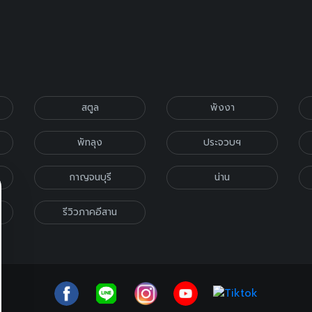
สตูล
พังงา
พัทลุง
ประจวบฯ
กาญจนบุรี
น่าน
รีวิวภาคอีสาน