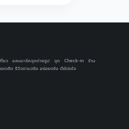
เที่ยว แลนมาร์คจุดถ่ายรูป จุด Check-in ร้าน
อดฮิต รีวิวตามจริง อร่อยจริง ดีย์ต่อใจ