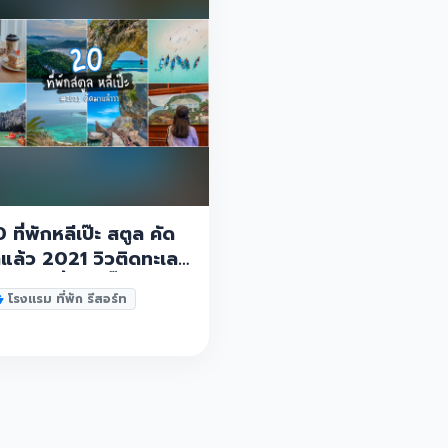
 ที่พักหลีเป๊ะ สตูล คัด
แล้ว 2021 วิวติดทะเล
ดสวย น้ำใสกรี๊งง ราคา
โรงแรม ที่พัก รีสอร์ท
่แรงต้องห้ามพลาด