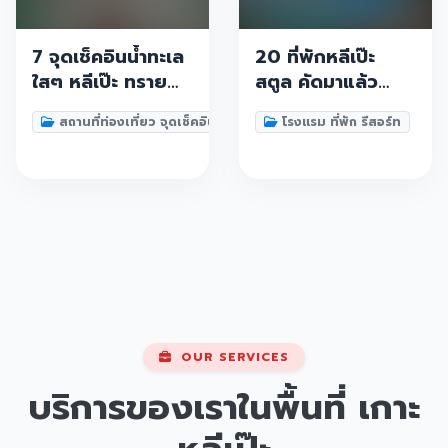
7 จุดเช็คอินน้ำทะเล
20 ที่พักหลีเป๊ะ
ใสๆ หลีเป๊ะ ทราย
สตูล คัดมาแล้ว
ขาวนุ่ม บอกเลยว่า
2021 วิวติดทะเล
สถานที่ท่องเที่ยว จุดเช็คอิน
โรงแรม ที่พัก รีสอร์ท
ต้องไปให้ครบ ใส
หาดสวย น้ำใสกรี๊งง
แบบสุดมากกกก
ราคาไม่แรงต้องห้าม
10/10 at เกาะหลี
พลาด
เป๊ะ สตูล
OUR SERVICES
บริการของเราในพื้นที่
เกาะ