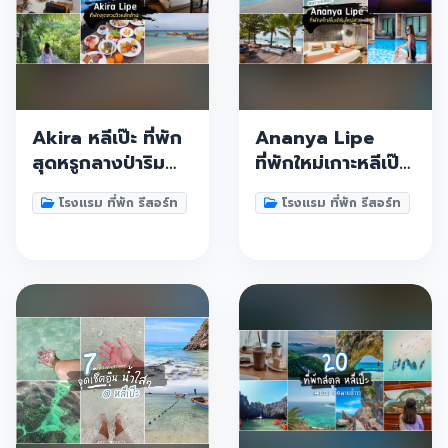
Akira หลีเป๊ะ ที่พัก
Ananya Lipe
สุดหรูกลางป่าริม
ที่พักใหม่เกาะหลีเป๊ะ
ทะเลบนเกาะ บอก
สไตล์โมเดิร์น
โรงแรม ที่พัก รีสอร์ท
โรงแรม ที่พัก รีสอร์ท
เลยสุดสวยปัง สระ
ตกแต่ง Design ได้
ว่ายน้ำติดหาดฟินๆ
สวยงามมวากก ทั้ง
ต้องมาเช็คอินให้ได้
กลางวันและกลาง
คืนสวยเป๊ะต้องมา
เช็คอิน