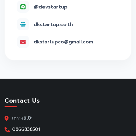
@devstartup
dkstartup.co.th
dkstartupco@gmail.com
Contact Us
เกาะหลีเป๊ะ
0866838501