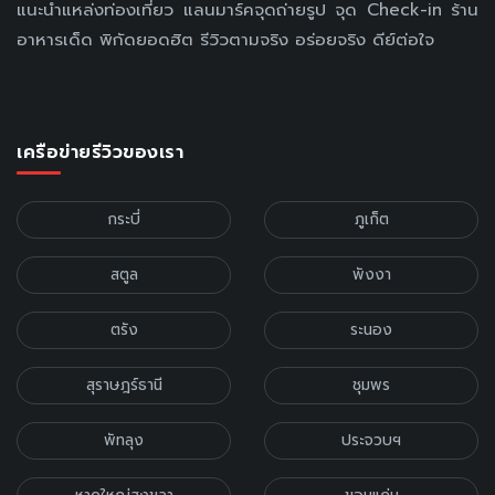
แนะนำแหล่งท่องเที่ยว แลนมาร์คจุดถ่ายรูป จุด Check-in ร้าน
อาหารเด็ด พิกัดยอดฮิต รีวิวตามจริง อร่อยจริง ดีย์ต่อใจ
เครือข่ายรีวิวของเรา
กระบี่
ภูเก็ต
สตูล
พังงา
ตรัง
ระนอง
สุราษฎร์ธานี
ชุมพร
พัทลุง
ประจวบฯ