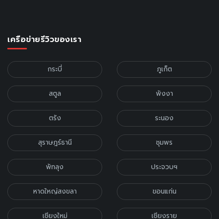
เครือข่ายรีวิวของเรา
กระบี่
ภูเก็ต
สตูล
พังงา
ตรัง
ระนอง
สุราษฎร์ธานี
ชุมพร
พัทลุง
ประจวบฯ
หาดใหญ่สงขลา
ขอนแก่น
เชียงใหม่
เชียงราย