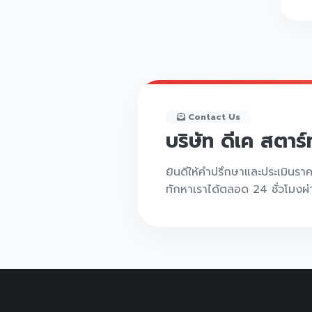
Contact Us
บริษัท ดีเค สตาร
ยินดีให้คำปรึกษาและประเมินรา
ทักหาเราได้ตลอด 24 ชั่วโมงผ