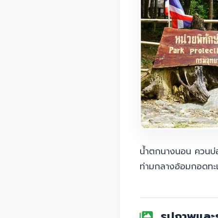
น้ำตกนางนอน ควนบ่อน้
ท่ามกลางอ้อมกอดทะเ
รูปภาพและร