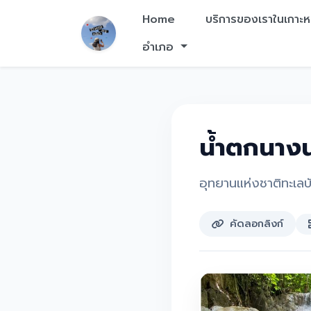
Home
บริการของเราในเกาะหล
อำเภอ
น้ำตกนางน
อุทยานแห่งชาติทะเล
คัดลอกลิงก์