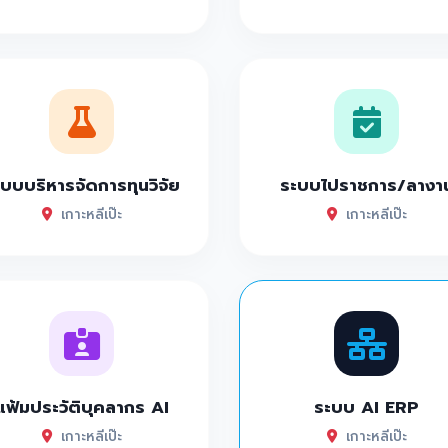
บบบริหารจัดการทุนวิจัย
ระบบไปราชการ/ลางา
เกาะหลีเป๊ะ
เกาะหลีเป๊ะ
แฟ้มประวัติบุคลากร AI
ระบบ AI ERP
เกาะหลีเป๊ะ
เกาะหลีเป๊ะ