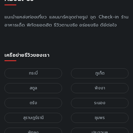
แนะนำแหล่งท่องเที่ยว แลนมาร์คจุดถ่ายรูป จุด Check-in ร้าน
อาหารเด็ด พิกัดยอดฮิต รีวิวตามจริง อร่อยจริง ดีย์ต่อใจ
เครือข่ายรีวิวของเรา
กระบี่
ภูเก็ต
สตูล
พังงา
ตรัง
ระนอง
สุราษฎร์ธานี
ชุมพร
พัทลุง
ประจวบฯ