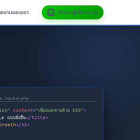
ลงานของเรา
ปรึกษาผู้เชี่ยวชาญ
e_tracker.php
ion"
content
=
"เพิ่มยอดขายด้วย SEO"
>
e แบบยั่งยืน
</title>
Growth
</h1>