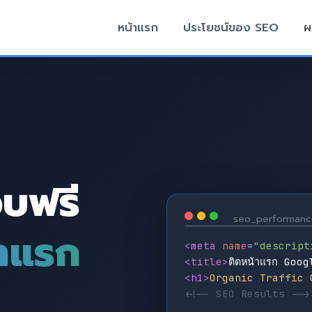
หน้าแรก
ประโยชน์ของ SEO
ผ
ว็บฟรี
seo_performanc
าแรก
<meta
name
=
"descript
<title>
ติดหน้าแรก Googl
<h1>
Organic Traffic 
<!-- SEO Results -->