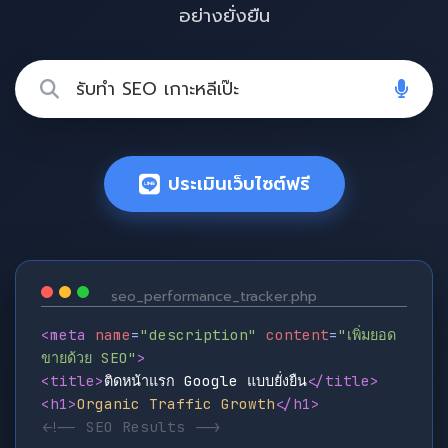
อย่างยั่งยืน
ประเมินเว็บไซต์ฟรี
seo_performance_tracker.php
<meta
name
=
"description"
content
=
"เพิ่มยอด
ขายด้วย SEO"
>
<title>
ติดหน้าแรก Google แบบยั่งยืน
</title>
<h1>
Organic Traffic Growth
</h1>
<!-- SEO Results -->