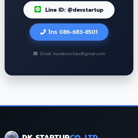
Line ID: @devstartup
โทร 086-683-8501
Email: kunakorn.kao@gmail.com
DK STARTUP
CO.,LTD.