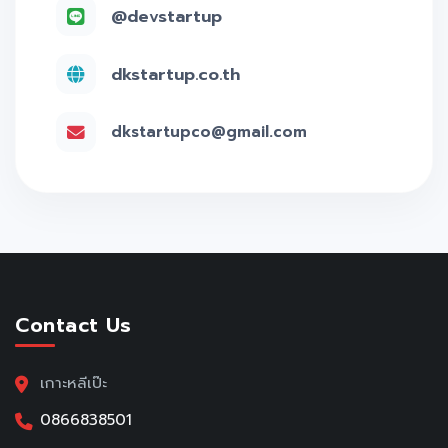
@devstartup
dkstartup.co.th
dkstartupco@gmail.com
Contact Us
เกาะหลีเป๊ะ
0866838501