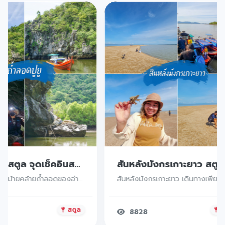
ถ้ำลอดปูยู สตูล จุดเช็คอินสวยเด็ดใหม่ล่าสุด ไปเที่ยวกันน สัมผัสความยิ่งใหญ่ของหน้าผาสูงชัน แท่งหินรูปร่างประหลาดชวนจินตนาการ
เป็นถ้ำลอดที่ละม้ายคล้ายถ้ำลอดของอ่าวพังงา ต่างกันตรงที่ถ้ำลอดแห่งนี้ตั้งอยู่ในป่าชายเลน
สตูล
ส
8828