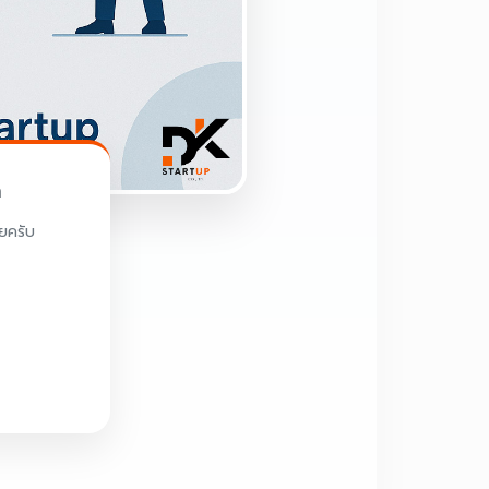
ด
ลยครับ