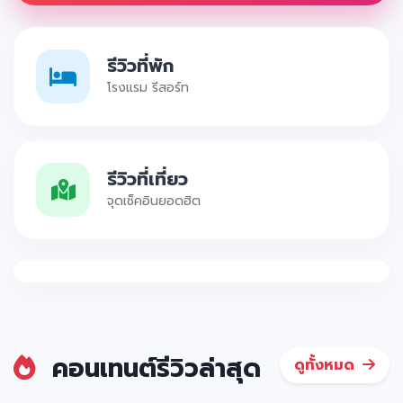
รีวิวที่พัก
โรงแรม รีสอร์ท
รีวิวที่เที่ยว
จุดเช็คอินยอดฮิต
คอนเทนต์รีวิวล่าสุด
ดูทั้งหมด