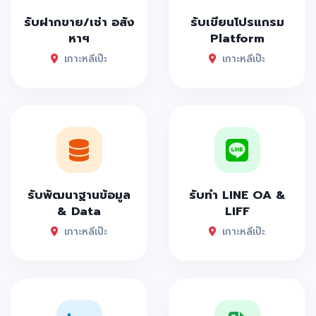
รับฝากขาย/เช่า อสัง
รับเขียนโปรแกรม
หาฯ
Platform
เกาะหลีเป๊ะ
เกาะหลีเป๊ะ
รับพัฒนาฐานข้อมูล
รับทำ LINE OA &
& Data
LIFF
เกาะหลีเป๊ะ
เกาะหลีเป๊ะ