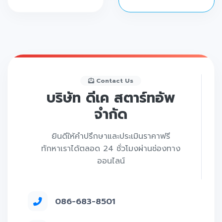
Contact Us
บริษัท ดีเค สตาร์ทอัพ
จำกัด
ยินดีให้คำปรึกษาและประเมินราคาฟรี
ทักหาเราได้ตลอด 24 ชั่วโมงผ่านช่องทาง
ออนไลน์
086-683-8501