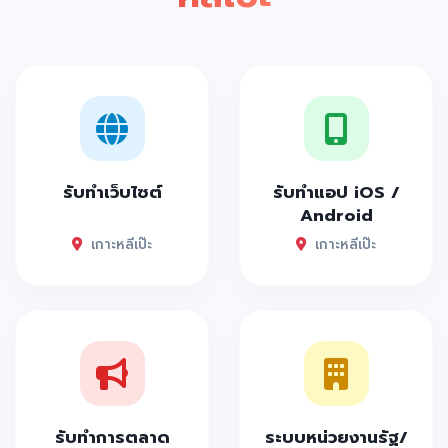
รับทำเว็บไซต์
รับทำแอป iOS /
Android
เกาะหลีเป๊ะ
เกาะหลีเป๊ะ
รับทำการตลาด
ระบบหน่วยงานรัฐ/