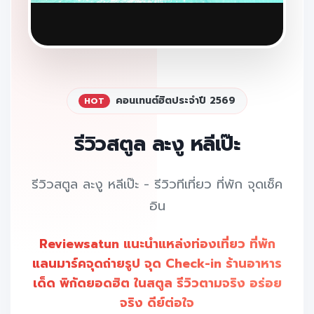
คอนเทนต์ฮิตประจำปี 2569
HOT
รีวิวสตูล ละงู หลีเป๊ะ
รีวิวสตูล ละงู หลีเป๊ะ - รีวิวทีเที่ยว ที่พัก จุดเช็ค
อิน
Reviewsatun แนะนำแหล่งท่องเที่ยว ที่พัก
แลนมาร์คจุดถ่ายรูป จุด Check-in ร้านอาหาร
เด็ด พิกัดยอดฮิต ในสตูล รีวิวตามจริง อร่อย
จริง ดีย์ต่อใจ