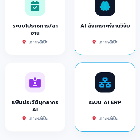
ระบบไปราชการ/ลา
AI สังเคราะห์งานวิจัย
งาน
เกาะหลีเป๊ะ
เกาะหลีเป๊ะ
แฟ้มประวัติบุคลากร
ระบบ AI ERP
AI
เกาะหลีเป๊ะ
เกาะหลีเป๊ะ