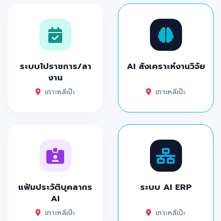
ระบบไปราชการ/ลา
AI สังเคราะห์งานวิจัย
งาน
เกาะหลีเป๊ะ
เกาะหลีเป๊ะ
แฟ้มประวัติบุคลากร
ระบบ AI ERP
AI
เกาะหลีเป๊ะ
เกาะหลีเป๊ะ