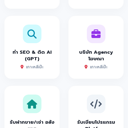
ทำ SEO & ติด AI
บริษัท Agency
(GPT)
โฆษณา
เกาะหลีเป๊ะ
เกาะหลีเป๊ะ
รับฝากขาย/เช่า อสัง
รับเขียนโปรแกรม